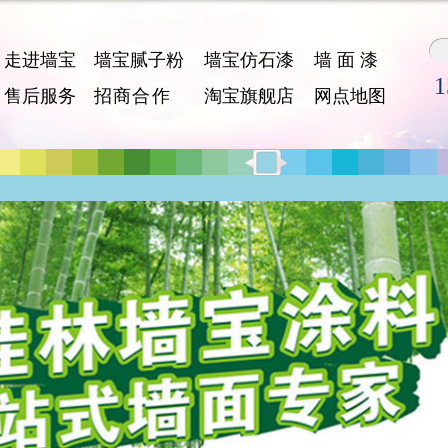
走进墙宝
墙宝腻子粉
墙宝仿石漆
墙 面 漆
1
售后服务
招 商 合 作
淘宝旗舰店
网点地图