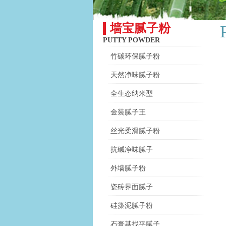
墙宝腻子粉
PUTTY POWDER
竹碳环保腻子粉
天然净味腻子粉
全生态纳米型
金装腻子王
丝光柔滑腻子粉
抗碱净味腻子
外墙腻子粉
瓷砖界面腻子
硅藻泥腻子粉
石膏基找平腻子