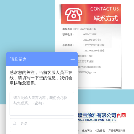
客服咨询：
0773-2662398 谢小姐
联系电话：
0773-2239391
2239392(办公室）
手机咨询：
13557735382 谢经理
15877005099 李经理
地址：
桂林城北开发区
请您留言
定江三号工业园
网址：
http://www.guilinqb.com
感谢您的关注，当前客服人员不在
电子邮箱：
1833898980@qq.com
线，请填写一下您的信息，我们会
尽快和您联系。
友情链接：
腻子粉
生物陶粒
优化排名
产品视频宣传片