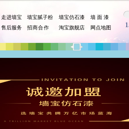
走进墙宝
墙宝腻子粉
墙宝仿石漆
墙 面 漆
1
售后服务
招 商 合 作
淘宝旗舰店
网点地图