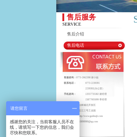
售后服务
SERVICE
售后介绍
售后电话
客服咨询：
0773-2662398 谢小姐
联系电话：
0773-2239391
2239392(办公室）
手机咨询：
13557735382 谢经理
15877005099 李经理
地址：
桂林城北开发区
请您留言
定江三号工业园
网址：
http://www.guilinqb.com
感谢您的关注，当前客服人员不在
电子邮箱：
1833898980@qq.com
线，请填写一下您的信息，我们会
尽快和您联系。