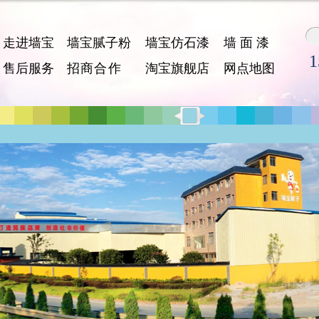
走进墙宝
墙宝腻子粉
墙宝仿石漆
墙 面 漆
1
售后服务
招 商 合 作
淘宝旗舰店
网点地图