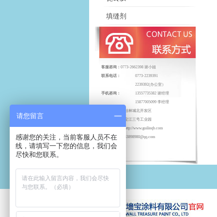
填缝剂
客服咨询：
0773-2662398 谢小姐
联系电话：
0773-2239391
2239392(办公室）
手机咨询：
13557735382 谢经理
15877005099 李经理
地址：
桂林城北开发区
请您留言
定江三号工业园
网址：
http://www.guilinqb.com
感谢您的关注，当前客服人员不在
电子邮箱：
1833898980@qq.com
线，请填写一下您的信息，我们会
尽快和您联系。