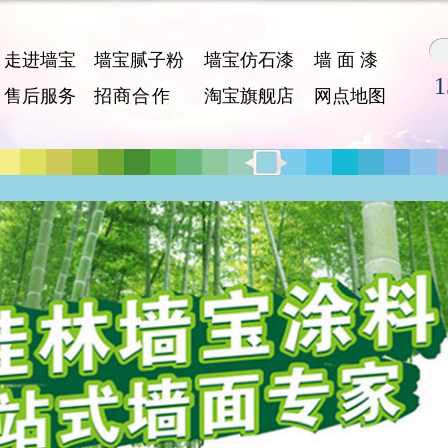
走进墙宝
墙宝腻子粉
墙宝仿石漆
墙 面 漆
1
售后服务
招 商 合 作
淘宝旗舰店
网点地图