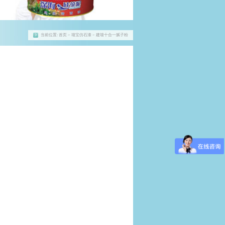
当前位置:
首页
> 墙宝仿石漆 > 建墙十合一腻子粉