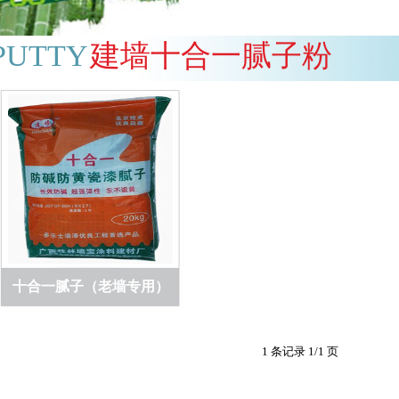
PUTTY
建墙十合一腻子粉
十合一腻子（老墙专用）
1 条记录 1/1 页